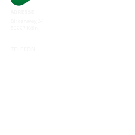
ADRESSE
Birkenweg 34
50997 Köln
TELEFON
+49 223 3966 4848
Zur Standortseite
EMAIL
kontakt@alveria-koeln.de